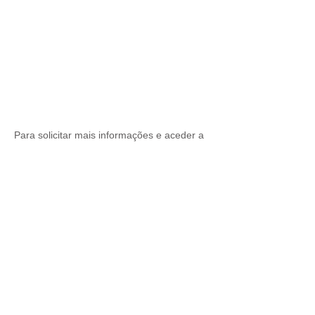
Para solicitar mais informações e aceder a
um período de análise experimental grátis
contatar:
info@lusodoc.pt